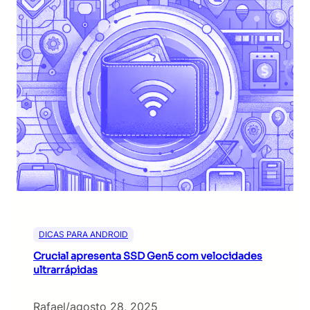
DICAS PARA ANDROID
Crucial apresenta SSD Gen5 com velocidades
ultrarrápidas
Rafael
/
agosto 28, 2025